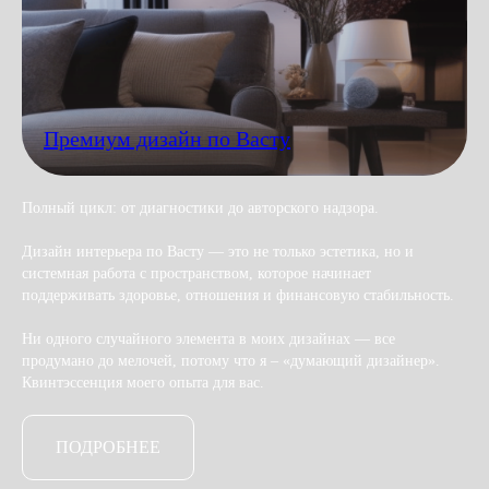
Премиум дизайн по Васту
Полный цикл: от диагностики до авторского надзора.
Дизайн интерьера по Васту — это не только эстетика, но и
системная работа с пространством, которое начинает
поддерживать здоровье, отношения и финансовую стабильность.
Ни одного случайного элемента в моих дизайнах — все
продумано до мелочей, потому что я – «думающий дизайнер».
Квинтэссенция моего опыта для вас.
ПОДРОБНЕЕ