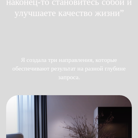
наконец-то становитесь собой и
улучшаете качество жизни”
Я создала три направления, которые
обеспечивают результат на разной глубине
запроса.