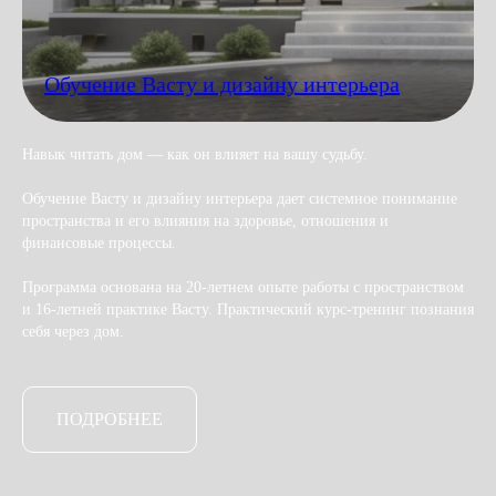
Обучение Васту и дизайну интерьера
Навык читать дом — как он влияет на вашу судьбу.
Обучение Васту и дизайну интерьера дает системное понимание
пространства и его влияния на здоровье, отношения и
финансовые процессы.
Программа основана на 20-летнем опыте работы с пространством
и 16-летней практике Васту. Практический курс-тренинг познания
себя через дом.
ПОДРОБНЕЕ